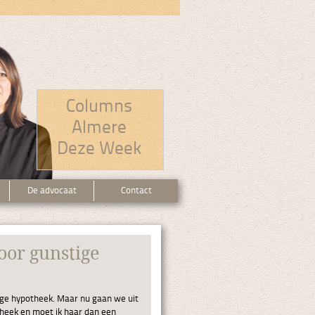
Columns
Almere
Deze Week
De advocaat
Contact
oor gunstige
ge hypotheek. Maar nu gaan we uit
theek en moet ik haar dan een