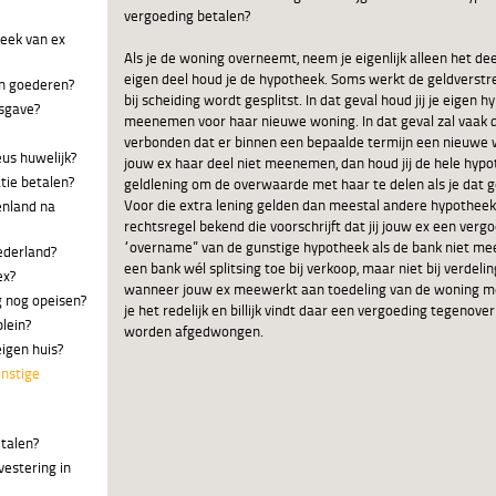
vergoeding betalen?
heek van ex
Als je de woning overneemt, neem je eigenlijk alleen het deel
eigen deel houd je de hypotheek. Soms werkt de geldverst
an goederen?
bij scheiding wordt gesplitst. In dat geval houd jij je eigen 
dsgave?
meenemen voor haar nieuwe woning. In dat geval zal vaak
verbonden dat er binnen een bepaalde termijn een nieuwe
eus huwelijk?
jouw ex haar deel niet meenemen, dan houd jij de hele hypo
tie betalen?
geldlening om de overwaarde met haar te delen als je dat g
Voor die extra lening gelden dan meestal andere hypotheek
enland na
rechtsregel bekend die voorschrijft dat jij jouw ex een ver
“overname” van de gunstige hypotheek als de bank niet mee
Nederland?
een bank wél splitsing toe bij verkoop, maar niet bij verdelin
ex?
wanneer jouw ex meewerkt aan toedeling van de woning me
g nog opeisen?
je het redelijk en billijk vindt daar een vergoeding tegenover
plein?
worden afgedwongen.
igen huis?
unstige
etalen?
vestering in