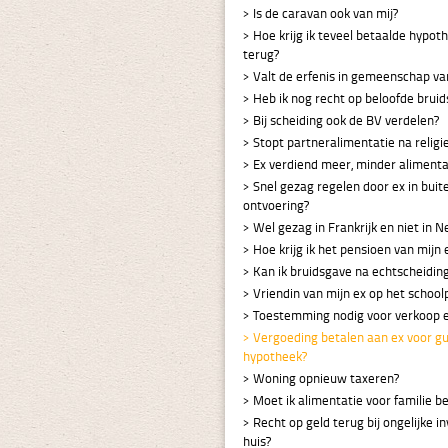
Is de caravan ook van mij?
Hoe krijg ik teveel betaalde hypot
terug?
Valt de erfenis in gemeenschap v
Heb ik nog recht op beloofde brui
Bij scheiding ook de BV verdelen?
Stopt partneralimentatie na religi
Ex verdiend meer, minder alimenta
Snel gezag regelen door ex in buit
ontvoering?
Wel gezag in Frankrijk en niet in 
Hoe krijg ik het pensioen van mijn 
Kan ik bruidsgave na echtscheidin
Vriendin van mijn ex op het school
Toestemming nodig voor verkoop e
Vergoeding betalen aan ex voor g
hypotheek?
Woning opnieuw taxeren?
Moet ik alimentatie voor familie b
Recht op geld terug bij ongelijke in
huis?