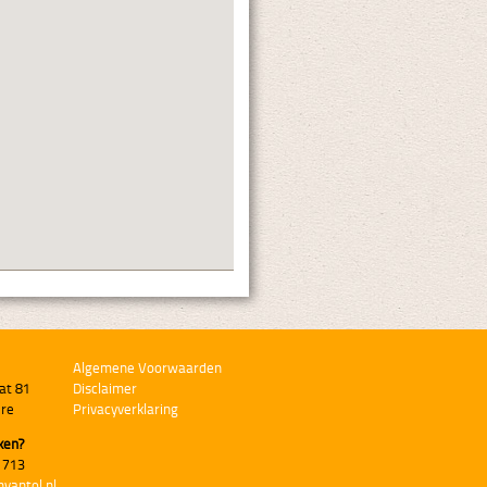
Algemene Voorwaarden
at 81
Disclaimer
ere
Privacyverklaring
ken?
 713
nvantol.nl