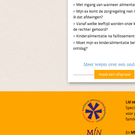
Met ingang van wanneer alimentat
Mijn ex komt de zorgregeling niet
ik dat afdwingen?
Vanaf welke leeftijd worden onze 
de rechter gehoord?
Kinderalimentatie na faillissement
Moet mijn ex kinderalimentatie be
ontslag?
Meer weten over een on
maak een afspraak
Lid v
Speci
voor 
famil
En
M