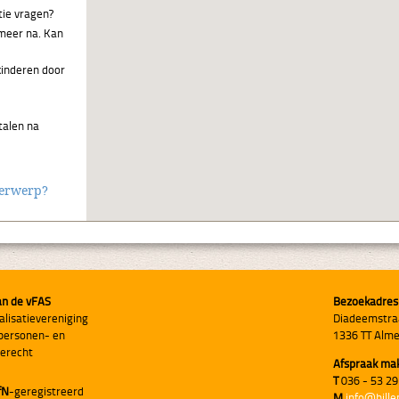
ie vragen?
 meer na. Kan
kinderen door
talen na
derwerp?
an de vFAS
Bezoekadres
alisatievereniging
Diadeemstra
personen- en
1336 TT Alm
ierecht
Afspraak ma
T
036 - 53 29
fN
-geregistreerd
M
info@hille