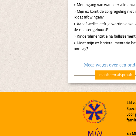
Met ingang van wanneer alimentat
Mijn ex komt de zorgregeling niet
ik dat afdwingen?
Vanaf welke leeftijd worden onze 
de rechter gehoord?
Kinderalimentatie na faillissement
Moet mijn ex kinderalimentatie be
ontslag?
Meer weten over een on
maak een afspraak
Lid v
Speci
voor 
famil
En
M