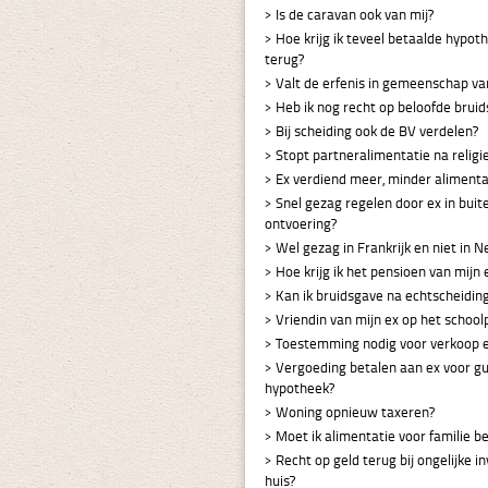
Is de caravan ook van mij?
Hoe krijg ik teveel betaalde hypot
terug?
Valt de erfenis in gemeenschap v
Heb ik nog recht op beloofde brui
Bij scheiding ook de BV verdelen?
Stopt partneralimentatie na religi
Ex verdiend meer, minder alimenta
Snel gezag regelen door ex in buit
ontvoering?
Wel gezag in Frankrijk en niet in 
Hoe krijg ik het pensioen van mijn 
Kan ik bruidsgave na echtscheidin
Vriendin van mijn ex op het school
Toestemming nodig voor verkoop e
Vergoeding betalen aan ex voor g
hypotheek?
Woning opnieuw taxeren?
Moet ik alimentatie voor familie b
Recht op geld terug bij ongelijke in
huis?