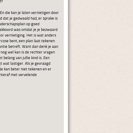
f?
n die kan je laten vernietigen door
ld dat je gedwaald had, er sprake is
 ouderschapsplan op goed
 akkoord was omdat je je bezwaard
oor vernietiging. Het is wat anders
narcose bent, een plan laat tekenen
ntie betreft. Want dan denk je aan
nog wel kan is de rechter vragen
 belang van jullie kind is. Een
 wat lastiger. Als je gevraagd
Je kan beter niet tekenen en er
chteraf met vervelende