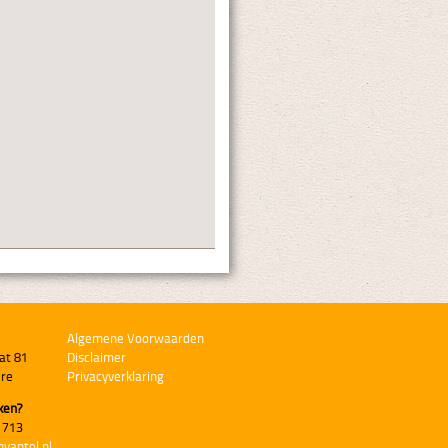
Algemene Voorwaarden
at 81
Disclaimer
ere
Privacyverklaring
ken?
 713
nvantol.nl