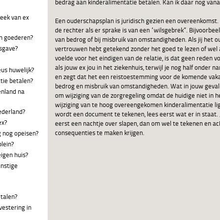
bedrag aan kinderalimentatie betalen. Kan ik daar nog vana
heek van ex
Een ouderschapsplan is juridisch gezien een overeenkomst. E
de rechter als er sprake is van een “wilsgebrek”. Bijvoorbee
an goederen?
van bedrog of bij misbruik van omstandigheden. Als jij het
dsgave?
vertrouwen hebt getekend zonder het goed te lezen of wel
voelde voor het eindigen van de relatie, is dat geen reden v
als jouw ex jou in het ziekenhuis, terwijl je nog half onder 
eus huwelijk?
en zegt dat het een reistoestemming voor de komende vaka
tie betalen?
bedrog en misbruik van omstandigheden. Wat in jouw geval 
enland na
om wijziging van de zorgregeling omdat de huidige niet in het
wijziging van te hoog overeengekomen kinderalimentatie ligt
Nederland?
wordt een document te tekenen, lees eerst wat er in staat. 
ex?
eerst een nachtje over slapen, dan om wel te tekenen en a
consequenties te maken krijgen.
g nog opeisen?
plein?
igen huis?
unstige
etalen?
vestering in