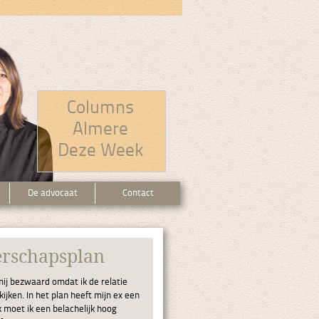
Columns
Almere
Deze Week
De advocaat
Contact
erschapsplan
ij bezwaard omdat ik de relatie
jken. In het plan heeft mijn ex een
k moet ik een belachelijk hoog