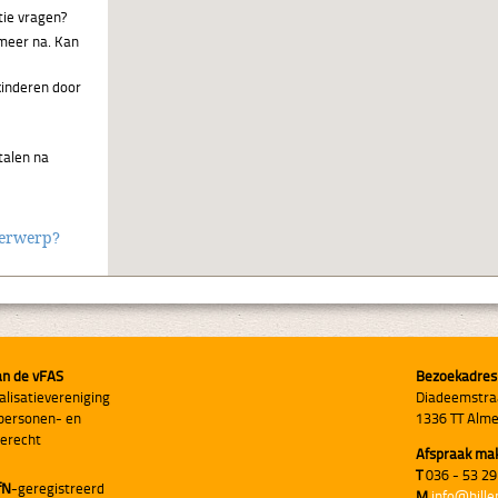
ie vragen?
 meer na. Kan
kinderen door
talen na
derwerp?
an de vFAS
Bezoekadres
alisatievereniging
Diadeemstra
personen- en
1336 TT Alm
ierecht
Afspraak ma
T
036 - 53 29
fN
-geregistreerd
M
info@hille