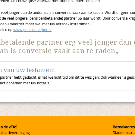
reken. Ook huwelijkse voorwaarden kunnen anders bepalen.
 veel jonger dan de ander, dan is conversie vaak aan te raden. Wordt er geen co
 de veel jongere (pensioenbetalende) partner 65 jaar wordt. Door conversie krij
sioenuitvoerder moet wel met uw verzoek instemmen.
ndt u op
www.pensioenkijker.nl
nbetalende partner erg veel jonger dan 
an is conversie vaak aan te raden„
n van uw testament
tner hebt gedacht, is het wellicht tijd om dit te wijzigen. Ook wanneer u gesch
ntact opnemen met uw notaris.
an de vFAS
Bezoekadres
alisatievereniging
Diadeemstra