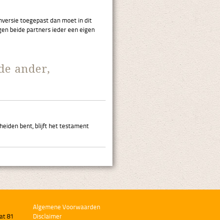
nversie toegepast dan moet in dit
gen beide partners ieder een eigen
de ander,
eiden bent, blijft het testament
Algemene Voorwaarden
at 81
Disclaimer