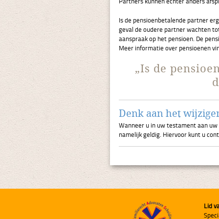
Partners kunnen echter anders afsp
Is de pensioenbetalende partner erg
geval de oudere partner wachten tot
aanspraak op het pensioen. De pen
Meer informatie over pensioenen vi
„Is de pensioe
d
Denk aan het wijzige
Wanneer u in uw testament aan uw par
namelijk geldig. Hiervoor kunt u co
Lid v
Speci