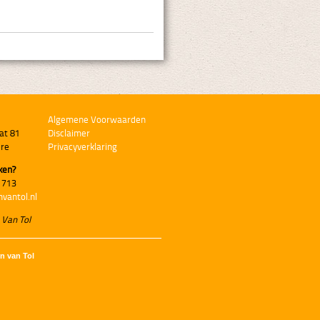
Algemene Voorwaarden
at 81
Disclaimer
ere
Privacyverklaring
ken?
 713
nvantol.nl
 Van Tol
en van Tol