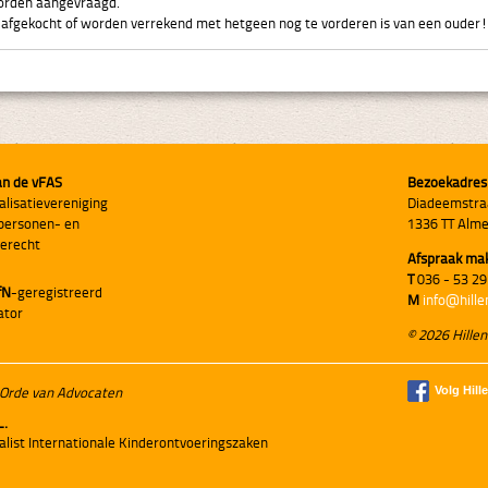
worden aangevraagd.
 afgekocht of worden verrekend met hetgeen nog te vorderen is van een ouder!
an de vFAS
Bezoekadres
alisatievereniging
Diadeemstra
personen- en
1336 TT Alm
ierecht
Afspraak ma
T
036 - 53 29
fN
-geregistreerd
M
info@hille
ator
© 2026 Hillen
Volg Hill
 Orde van Advocaten
L.
alist Internationale Kinderontvoeringszaken