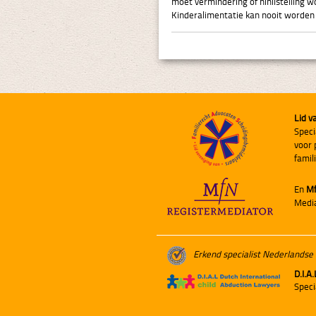
moet vermindering of nihilstelling 
Kinderalimentatie kan nooit worden
Lid v
Speci
voor 
famil
En
M
Medi
Erkend specialist Nederlandse
D.I.A.
Speci